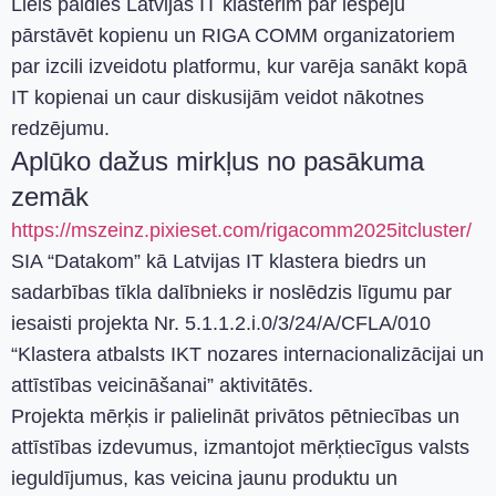
Liels paldies Latvijas IT klasterim par iespēju
pārstāvēt kopienu un RIGA COMM organizatoriem
par izcili izveidotu platformu, kur varēja sanākt kopā
IT kopienai un caur diskusijām veidot nākotnes
redzējumu.
Aplūko dažus mirkļus no pasākuma
zemāk
https://mszeinz.pixieset.com/rigacomm2025itcluster/
SIA “Datakom” kā Latvijas IT klastera biedrs un
sadarbības tīkla dalībnieks ir noslēdzis līgumu par
iesaisti projekta Nr. 5.1.1.2.i.0/3/24/A/CFLA/010
“Klastera atbalsts IKT nozares internacionalizācijai un
attīstības veicināšanai” aktivitātēs.
Projekta mērķis ir palielināt privātos pētniecības un
attīstības izdevumus, izmantojot mērķtiecīgus valsts
ieguldījumus, kas veicina jaunu produktu un