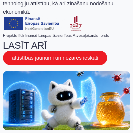
tehnoloģiju attīstību, kā arī zināšanu nodošanu
ekonomikā.
Projektu līdzfinansē Eiropas Savienības Atveseļošanās fonds
LASĪT ARĪ
attīstības jaunumi un nozares ieskati