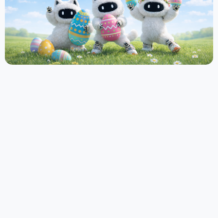
Priecīgas Lieldienas no mūsu komandas
02.04.2026
PIETEIKTIES MŪSU
JAUNUMIEM
Esiet informēts par mūsu jaunākajiem
sasniegumiem un nozares ieskatu.