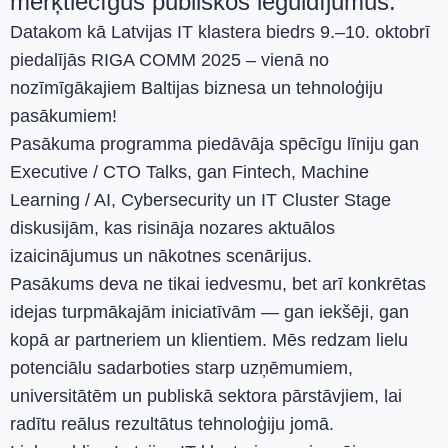
mērķtiecīgus publiskos ieguldījumus.
Datakom kā Latvijas IT klastera biedrs 9.–10. oktobrī
piedalījās RIGA COMM 2025 – vienā no
nozīmīgākajiem Baltijas biznesa un tehnoloģiju
pasākumiem!
Pasākuma programma piedāvāja spēcīgu līniju gan
Executive / CTO Talks, gan Fintech, Machine
Learning / AI, Cybersecurity un IT Cluster Stage
diskusijām, kas risināja nozares aktuālos
izaicinājumus un nākotnes scenārijus.
Pasākums deva ne tikai iedvesmu, bet arī konkrētas
idejas turpmākajām iniciatīvām — gan iekšēji, gan
kopā ar partneriem un klientiem. Mēs redzam lielu
potenciālu sadarboties starp uzņēmumiem,
universitātēm un publiskā sektora pārstāvjiem, lai
radītu reālus rezultātus tehnoloģiju jomā.