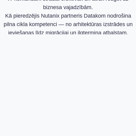
biznesa vajadzībām.
Kā pieredzējis Nutanix partneris Datakom nodrošina
pilna cikla kompetenci — no arhitektūras izstrādes un
ieviešanas līdz migrācijai un ilgtermiņa atbalstam.
Mēs ieviešam NCI atbilstoši jūsu darbības modelim,
drošības prasībām un attīstības plāniem, nodrošinot
stabilu pamatu hibrīdai un nākotnei gatavai IT videi.
SAZINIETIES AR MUMS
Aizpildiet pieteikuma veidlapu, un mūsu
speciālists ar jums sazināsies 24 stundu laikā.