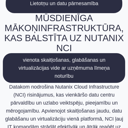
Lietotņu un datu pārnesamība
MŪSDIENĪGA
MĀKOŅINFRASTRUKTŪRA,
KAS BALSTĪTA UZ NUTANIX
NCI
vienota skaitļošanas, glabāšanas un
virtualizācijas vide ar uzņēmuma līmeņa
noturību
Datakom nodrošina Nutanix Cloud Infrastructure
(NCI) risinājumus, kas vienkāršo datu centru
pārvaldību un uzlabo veiktspēju, pieejamību un
mērogojamību. Apvienojot skaitļošanas jaudu, datu
glabāšanu un virtualizāciju vienā platformā, NCI ļauj
IT komandām strādāt efektīvāk un ātrāk reaģēt uz