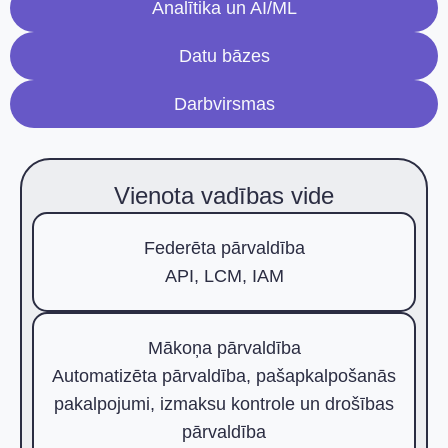
Analītika un AI/ML
Datu bāzes
Darbvirsmas
Vienota vadības vide
Federēta pārvaldība
API, LCM, IAM
Mākoņa pārvaldība
Automatizēta pārvaldība, pašapkalpošanās
pakalpojumi, izmaksu kontrole un drošības
pārvaldība