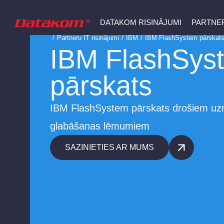
DATAKOM RISINĀJUMI
PARTNER
/
Partneru IT risinājumi
/
IBM
/
IBM FlashSystem pārskat
IBM FlashSys
pārskats
IBM FlashSystem pārskats drošiem u
glabāšanas lēmumiem
SAZINIETIES AR MUMS