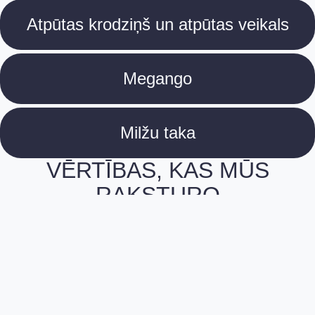
Atpūtas krodziņš un atpūtas veikals
Megango
Milžu taka
VĒRTĪBAS, KAS MŪS
RAKSTURO
Balstoties uz 30 gadu pieredzi, mūsu kultūra
atspoguļo apņemšanos sasniegt izcilību, inovācijas
un cilvēcīgu sadarbību.