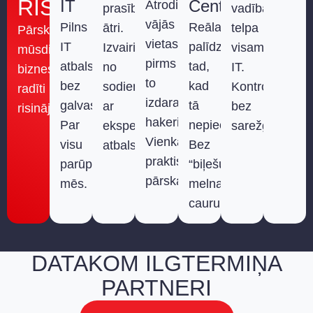
RISINĀJUMI
IT
Centrs
Atrodi
prasības
vadības
vājās
Pilns
Reāla
ātri.
telpa
Pārskatāmi,
vietas
IT
palīdzība
Izvairies
visam
mūsdienīgam
pirms
atbalsts
tad,
no
IT.
biznesam
to
bez
kad
sodiem
Kontrole
radīti
izdara
galvassāpēm.
tā
ar
bez
risinājumi
hakeri.
Par
nepieciešama.
ekspertu
sarežģījumiem
Vienkārši,
visu
Bez
atbalstu.
praktiski
parūpējamies
“biļešu
pārskati.
mēs.
melnajiem
caurumiem”.
DATAKOM ILGTERMIŅA
PARTNERI