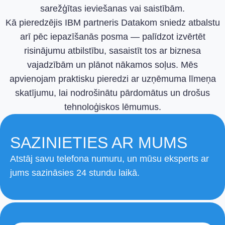
sarežģītas ieviešanas vai saistībām.
Kā pieredzējis IBM partneris Datakom sniedz atbalstu
arī pēc iepazīšanās posma — palīdzot izvērtēt
risinājumu atbilstību, sasaistīt tos ar biznesa
vajadzībām un plānot nākamos soļus. Mēs
apvienojam praktisku pieredzi ar uzņēmuma līmeņa
skatījumu, lai nodrošinātu pārdomātus un drošus
tehnoloģiskos lēmumus.
SAZINIETIES AR MUMS
Atstāj savu telefona numuru, un mūsu eksperts ar
jums sazināsies 24 stundu laikā.