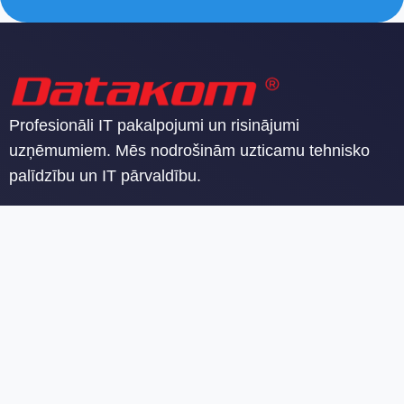
Profesionāli IT pakalpojumi un risinājumi
uzņēmumiem. Mēs nodrošinām uzticamu tehnisko
palīdzību un IT pārvaldību.
SIA Datakom
Reģ. nr. 40103142605
PVN reģ. nr. LV40103142605
Malduguņu iela 2, Mārupes novads, Mārupe, LV-2167, LV 40103142605
AS “Luminor Bank” Latvijas filiāle, RIKOLV2X LV69RIKO0000080227272