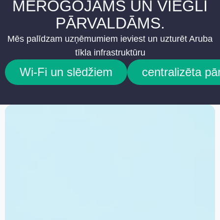
MĒROGOJAMS UN VIEGLI
PĀRVALDĀMS.
Mēs palīdzam uzņēmumiem ieviest un uzturēt Aruba
tīkla infrastruktūru
Wi-Fi un slēdžiem
centralizēta pā