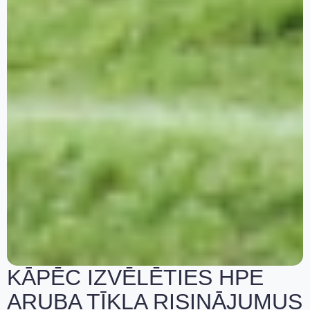
KĀPĒC IZVĒLĒTIES HPE
ARUBA TĪKLA RISINĀJUMUS