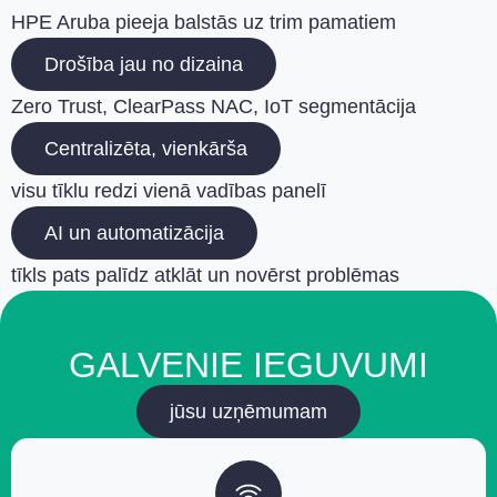
HPE Aruba pieeja balstās uz trim pamatiem
Drošība jau no dizaina
Zero Trust, ClearPass NAC, IoT segmentācija
Centralizēta, vienkārša
visu tīklu redzi vienā vadības panelī
AI un automatizācija
tīkls pats palīdz atklāt un novērst problēmas
GALVENIE IEGUVUMI
jūsu uzņēmumam