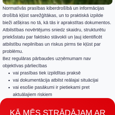
Normatīvās prasības kiberdrošībā un informācijas
drošībā kļūst sarežģītākas, un to praktiskā izpilde
bieži atšķiras no tā, kā tās ir aprakstītas dokumentos.
Atbilstības novērtējums sniedz skaidru, strukturētu
priekšstatu par faktisko stāvokli un ļauj identificēt
atbilstību nepilnības un riskus pirms tie kļūst par
problēmu.
Bez regulāras pārbaudes uzņēmumam nav
objektīvas pārliecības
vai prasības tiek izpildītas praksē
vai dokumentācija atbilst reālajai situācijai
vai esošie pasākumi ir pietiekami pret
aktuālajiem riskiem
KĀ MĒS STRĀDĀJAM AR