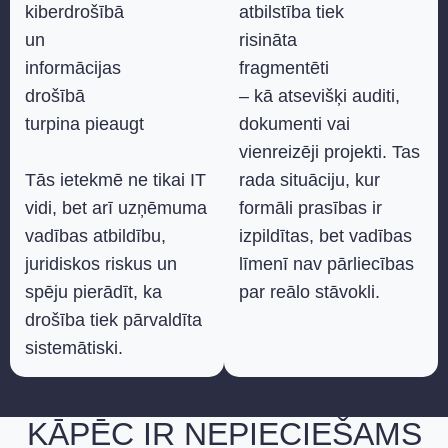
kiberdrošībā
atbilstība tiek
un
risināta
informācijas
fragmentēti
drošībā
– kā atsevišķi auditi,
turpina pieaugt
dokumenti vai
vienreizēji projekti. Tas
Tās ietekmē ne tikai IT
rada situāciju, kur
vidi, bet arī uzņēmuma
formāli prasības ir
vadības atbildību,
izpildītas, bet vadības
juridiskos riskus un
līmenī nav pārliecības
spēju pierādīt, ka
par reālo stāvokli.
drošība tiek pārvaldīta
sistemātiski.
KĀPĒC IR NEPIECIEŠAMS