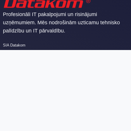
Profesionāli IT pakalpojumi un risinājumi
uzņēmumiem. Mēs nodrošinām uzticamu tehnisko
palīdzību un IT pārvaldību.
SIA Datakom
Reģ. nr. 40103142605
PVN reģ. nr. LV40103142605
Malduguņu iela 2, Mārupes novads, Mārupe, LV-2167, LV 40103142605
AS “Luminor Bank” Latvijas filiāle, RIKOLV2X LV69RIKO0000080227272
Latvian
English
Birojs
Tirzniecības
Atbalsta
Mārketings