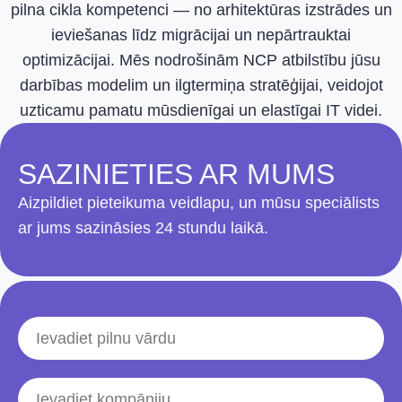
pilna cikla kompetenci — no arhitektūras izstrādes un
ieviešanas līdz migrācijai un nepārtrauktai
optimizācijai. Mēs nodrošinām NCP atbilstību jūsu
darbības modelim un ilgtermiņa stratēģijai, veidojot
uzticamu pamatu mūsdienīgai un elastīgai IT videi.
SAZINIETIES AR MUMS
Aizpildiet pieteikuma veidlapu, un mūsu speciālists
ar jums sazināsies 24 stundu laikā.