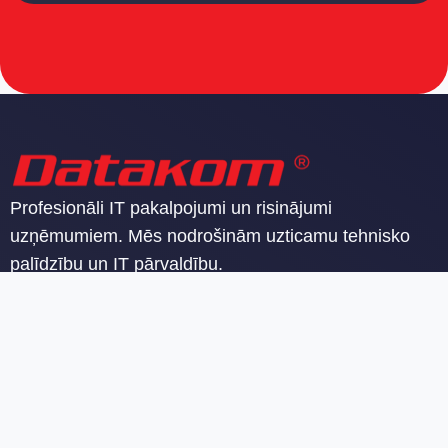
Profesionāli IT pakalpojumi un risinājumi
uzņēmumiem. Mēs nodrošinām uzticamu tehnisko
palīdzību un IT pārvaldību.
SIA Datakom
Reģ. nr. 40103142605
PVN reģ. nr. LV40103142605
Malduguņu iela 2, Mārupes novads, Mārupe, LV-2167, LV 40103142605