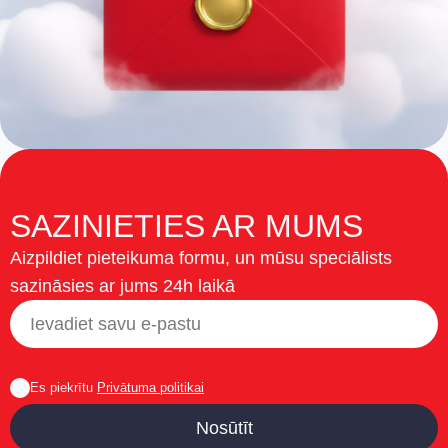
SAZINIETIES AR MUMS
Aizpildiet pieteikuma formu, un mūsu speciālists
sazināsies ar jums 24h laikā
Es piekrītu
Privātuma politikai