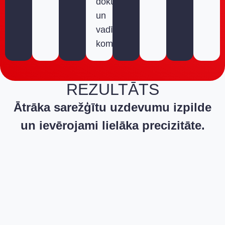
dokumentācijai
un
vadības
komandām.
REZULTĀTS
Ātrāka sarežģītu uzdevumu izpilde
un ievērojami lielāka precizitāte.