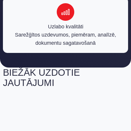
Uzlabo kvalitāti
Sarežģītos uzdevumos, piemēram, analīzē,
dokumentu sagatavošanā
BIEŽĀK UZDOTIE
JAUTĀJUMI
Vai vietējie AI tērzēšanas roboti
darbojas bez piekļuves
internetam?
Kādi dati tiek izmantoti, lai