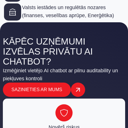
Valsts iestādes un regulētās nozares
(finanses, veselības aprūpe, Enerģētika)
KĀPĒC UZŅĒMUMI
IZVĒLAS PRIVĀTU AI
CHATBOT?
Izmēģiniet vietējo AI chatbot ar pilnu auditability un
piekļuves kontroli
SAZINIETIES AR MUMS
Novērš riskus