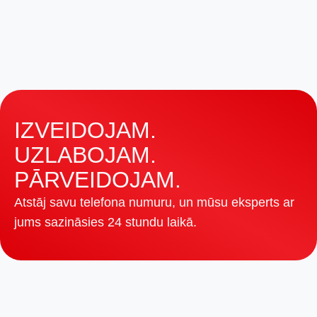
ieviešanai?
Vai mēs varam apmācīt AI uz
mūsu iekšējiem datiem?
IZVEIDOJAM.
UZLABOJAM.
PĀRVEIDOJAM.
Atstāj savu telefona numuru, un mūsu eksperts ar
jums sazināsies 24 stundu laikā.