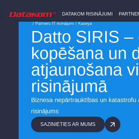
DATAKOM RISINĀJUMI
PARTNER
/
Partneru IT risinājumi
/
Kaseya
Datto SIRIS –
kopēšana un 
atjaunošana v
risinājumā
Biznesa nepārtrauktības un katastrofu
risinājums
SAZINIETIES AR MUMS