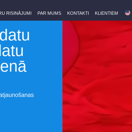
U RISINĀJUMI
PAR MUMS
KONTAKTI
KLIENTIEM
 datu
datu
ienā
 atjaunošanas