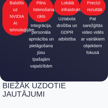
Balstīts
Pilns
Lokālā
Precīzi
uz
īstenošanas
infrastruktūra
rezultāti
NVIDIA
cikls
Uzlabota
Pat
AI
Integrācija,
drošība un
sarežģītās
tehnoloģijām
personāla
GDPR
video vidēs
apmācība un
atbilstība
ar vairākiem
pielāgošana
objektiem
jūsu
fokusā
īpašajām
vajadzībām
BIEŽĀK UZDOTIE
JAUTĀJUMI
Vai AI video Meklēšana darbojas ar