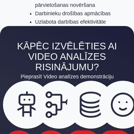
pārvietošanas novēršana
Darbinieku drošības apmācības
Uzlabota darbības efektivitāte
KĀPĒC IZVĒLĒTIES AI
VIDEO ANALĪZES
RISINĀJUMU?
Pieprasīt Video analīzes demonstrāciju