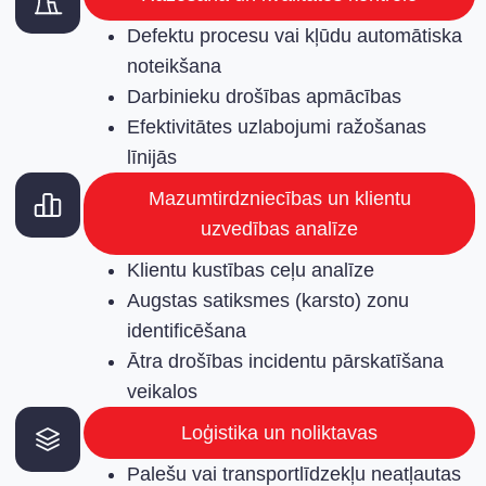
Defektu procesu vai kļūdu automātiska
noteikšana
Darbinieku drošības apmācības
Efektivitātes uzlabojumi ražošanas
līnijās
Mazumtirdzniecības un klientu
uzvedības analīze
Klientu kustības ceļu analīze
Augstas satiksmes (karsto) zonu
identificēšana
Ātra drošības incidentu pārskatīšana
veikalos
Loģistika un noliktavas
Palešu vai transportlīdzekļu neatļautas