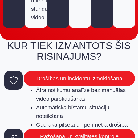
miljoniem
stundu
video.
KUR TIEK IZMANTOTS ŠIS
RISINĀJUMS?
Drošības un incidentu izmeklēšana
Ātra notikumu analīze bez manuālas
video pārskatīšanas
Automātiska bīstamu situāciju
noteikšana
Gudrāka pilsēta un perimetra drošība
Ražošana un kvalitātes kontrole