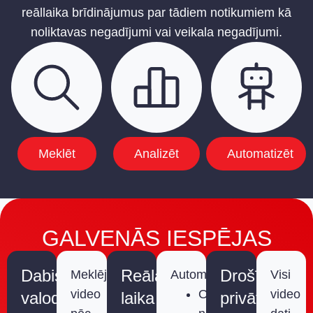
reāllaika brīdinājumus par tādiem notikumiem kā
noliktavas negadījumi vai veikala negadījumi.
Meklēt
Analizēt
Automatizēt
GALVENĀS IESPĒJAS
Dabiskās
Reālā
Drošība,
Meklējiet
Automātiska:
Visi
video
Objektu
video
valodas
laika
privātums