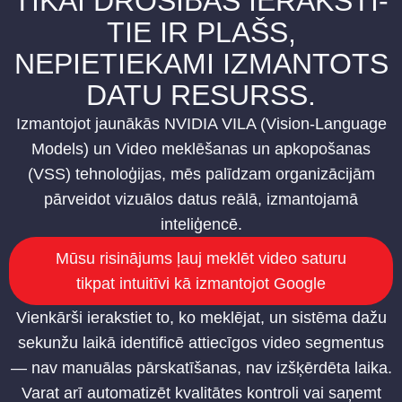
TIKAI DROŠĪBAS IERAKSTI-
TIE IR PLAŠS,
NEPIETIEKAMI IZMANTOTS
DATU RESURSS.
Izmantojot jaunākās NVIDIA VILA (Vision-Language
Models) un Video meklēšanas un apkopošanas
(VSS) tehnoloģijas, mēs palīdzam organizācijām
pārveidot vizuālos datus reālā, izmantojamā
inteliģencē.
Mūsu risinājums ļauj meklēt video saturu
tikpat intuitīvi kā izmantojot Google
Vienkārši ierakstiet to, ko meklējat, un sistēma dažu
sekunžu laikā identificē attiecīgos video segmentus
— nav manuālas pārskatīšanas, nav izšķērdēta laika.
Varat arī automatizēt kvalitātes kontroli vai saņemt