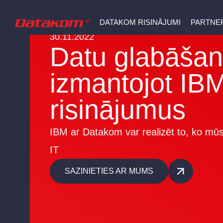
DATAKOM RISINĀJUMI
PARTNER
30.11.2022
Datu glabāša
izmantojot IB
risinājumus
IBM ar Datakom var realizēt to, ko mū
IT
SAZINIETIES AR MUMS