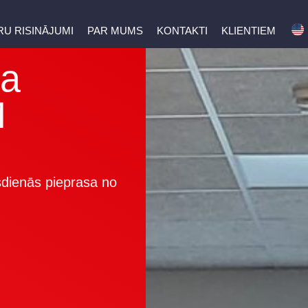
U RISINĀJUMI
PAR MUMS
KONTAKTI
KLIENTIEM
na
M
sdienās pieprasa no