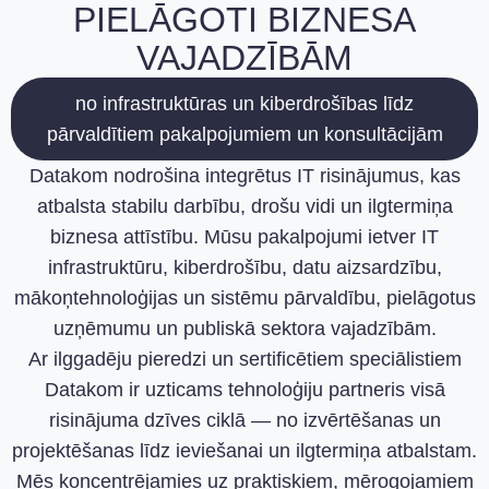
PIELĀGOTI BIZNESA
VAJADZĪBĀM
no infrastruktūras un kiberdrošības līdz
pārvaldītiem pakalpojumiem un konsultācijām
Datakom nodrošina integrētus IT risinājumus, kas
atbalsta stabilu darbību, drošu vidi un ilgtermiņa
biznesa attīstību. Mūsu pakalpojumi ietver IT
infrastruktūru, kiberdrošību, datu aizsardzību,
mākoņtehnoloģijas un sistēmu pārvaldību, pielāgotus
uzņēmumu un publiskā sektora vajadzībām.
Ar ilggadēju pieredzi un sertificētiem speciālistiem
Datakom ir uzticams tehnoloģiju partneris visā
risinājuma dzīves ciklā — no izvērtēšanas un
projektēšanas līdz ieviešanai un ilgtermiņa atbalstam.
Mēs koncentrējamies uz praktiskiem, mērogojamiem