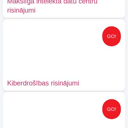
Mākslīgā intelekta datu centru
risinājumi
GO!
Kiberdrošības risinājumi
GO!