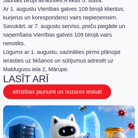
Jaunais birojs atradīsies A ēkas 5. stāvā.
Ar 1. augustu Vienības gatves 109 birojā klientus,
kurjerus un korespondenci vairs nepieņemsim.
Savukārt, ar 7. augustu serviss, preču piegāde un
saņemšana Vienības gatves 109 birojā vairs
nenotiks.
Lūgums ar 1. augustu, sazināties pirms plānojat
ierasties uz tikšanos un sūtījumus adresēt uz
Malduguņu iela 2, Mārupe.
LASĪT ARĪ
attīstības jaunumi un nozares ieskati