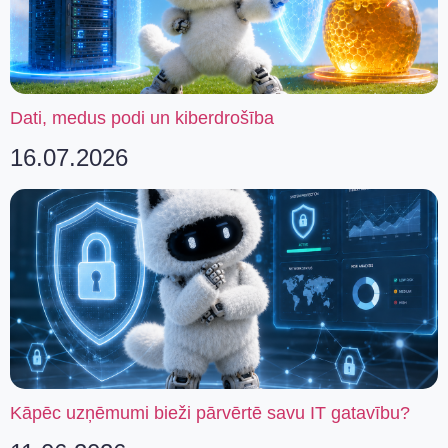
Dati, medus podi un kiberdrošība
16.07.2026
Kāpēc uzņēmumi bieži pārvērtē savu IT gatavību?