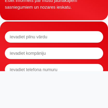
Esiet informēts par mūsu jaunākajiem
sasniegumiem un nozares ieskatu.