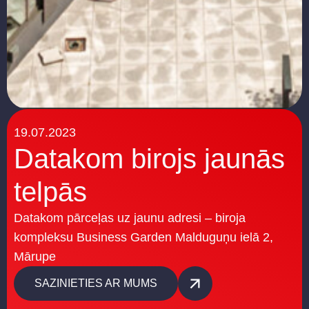
19.07.2023
Datakom birojs jaunās
telpās
Datakom pārceļas uz jaunu adresi – biroja
kompleksu Business Garden Malduguņu ielā 2,
Mārupe
SAZINIETIES AR MUMS